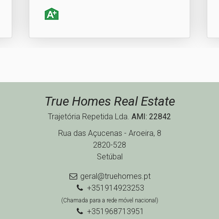
True Homes Real Estate
Trajetória Repetida Lda.
AMI: 22842
Rua das Açucenas - Aroeira, 8
2820-528
Setúbal
geral@truehomes.pt
+351914923253
(Chamada para a rede móvel nacional)
+351968713951