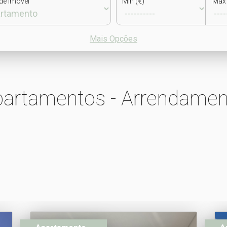
de Imóvel
Min (€)
Max 
Mais Opções
partamentos - Arrendamen