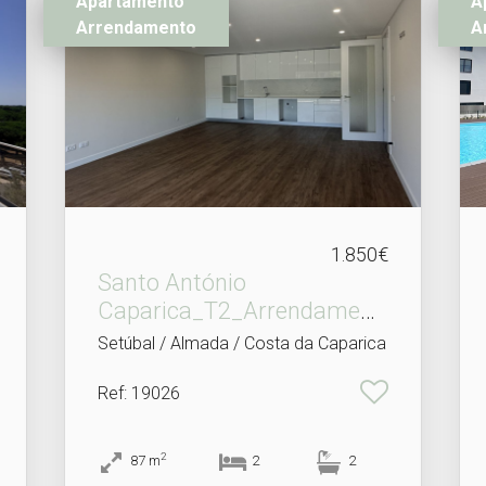
Apartamento
A
Arrendamento
A
1.850€
Santo António
Caparica_T2_Arrendament
o
Setúbal / Almada / Costa da Caparica
Ref
: 19026
2
87
m
2
2