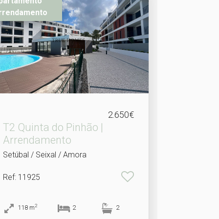
partamento
rrendamento
2.650€
T2 Quinta do Pinhão |
Arrendamento
Setúbal / Seixal / Amora
Ref
: 11925
2
118
m
2
2