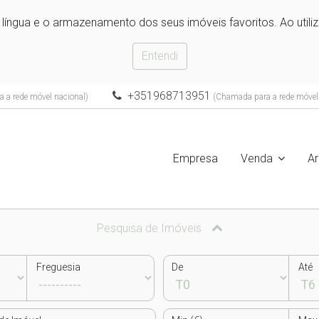
e língua e o armazenamento dos seus imóveis favoritos. Ao utili
Entendi
+351968713951
 a rede móvel nacional)
(Chamada para a rede móvel 
Empresa
Venda
A
Pesquisa de Imóveis
Freguesia
De
Até