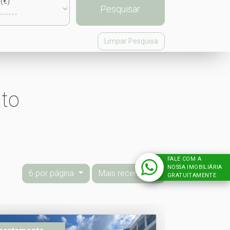
(€)
Pesquisar
Limpar Pesquisa
to
FALE COM A
NOSSA IMOBILIÁRIA
6 por página
Mais recentes
GRATUITAMENTE