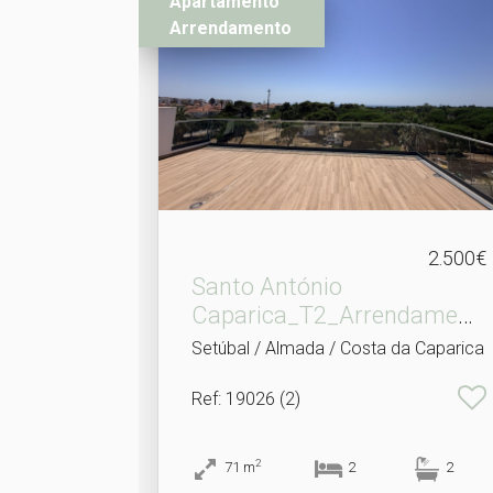
Apartamento
Arrendamento
2.500€
Santo António
Caparica_T2_Arrendament
o
Setúbal / Almada / Costa da Caparica
Ref
: 19026 (2)
2
71
m
2
2